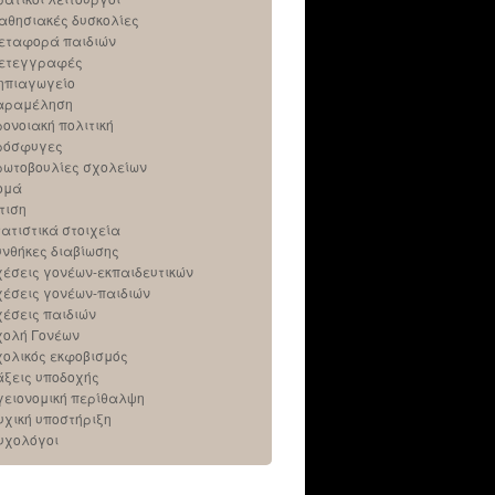
αθησιακές δυσκολίες
εταφορά παιδιών
ετεγγραφές
ηπιαγωγείο
αραμέληση
ρονοιακή πολιτική
ρόσφυγες
ρωτοβουλίες σχολείων
ομά
τιση
τατιστικά στοιχεία
υνθήκες διαβίωσης
χέσεις γονέων-εκπαιδευτικών
χέσεις γονέων-παιδιών
χέσεις παιδιών
χολή Γονέων
χολικός εκφοβισμός
άξεις υποδοχής
γειονομική περίθαλψη
υχική υποστήριξη
υχολόγοι