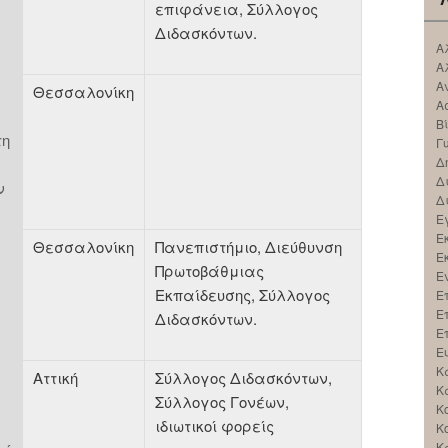
επιφάνεια, Σύλλογος
Διδασκόντων.
Α
Α
Α
Θεσσαλονίκη
Α
Β
τη
Γ
Δ
Δ
ν
Δ
Ε
Ε
Θεσσαλονίκη
Πανεπιστήμιο, Διεύθυνση
Ε
Πρωτοβάθμιας
Ε
Εκπαίδευσης, Σύλλογος
Ε
Ε
Διδασκόντων.
Ε
Ε
Κ
Αττική
Σύλλογος Διδασκόντων,
Κ
Σύλλογος Γονέων,
Κ
ιδιωτικοί φορείς
Κ
Κ