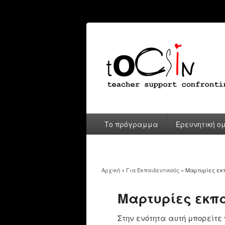
Το πρόγραμμα
Ερευνητική ο
Αρχική
»
Για Εκπαιδευτικούς
» Μαρτυρίες εκ
You are here
Μαρτυρίες εκπ
Στην ενότητα αυτή μπορείτε 