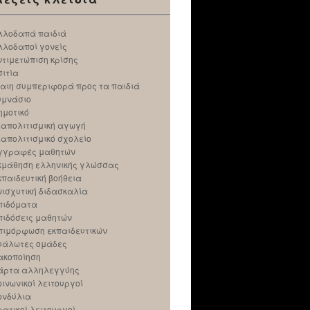
λλοδαπά παιδιά
λλοδαποί γονείς
ντιμετώπιση κρίσης
σιτία
ίαιη συμπεριφορά προς τα παιδιά
υμνάσιο
ημοτικό
ιαπολιτισμική αγωγή
ιαπολιτισμικό σχολείο
γγραφές μαθητών
κμάθηση ελληνικής γλώσσας
κπαιδευτική βοήθεια
νισχυτική διδασκαλία
πιδόματα
πιδόσεις μαθητών
πιμόρφωση εκπαιδευτικών
υάλωτες ομάδες
ακοποίηση
άρτα αλληλεγγύης
οινωνικοί λειτουργοί
ονδύλια
ρατικοί λειτουργοί