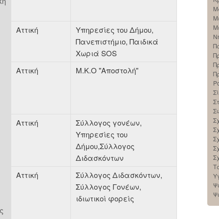
κή
Μ
Μ
Μ
Αττική
Υπηρεσίες του Δήμου,
Ν
Πανεπιστήμιο, Παιδικά
Π
Χωριά SOS
Π
Π
Αττική
Μ.Κ.Ο "Αποστολή"
Π
Ρ
Σί
Σ
Σ
Σ
Αττική
Σύλλογος γονέων,
Σ
Υπηρεσίες του
Σ
Δήμου,Σύλλογος
Σ
Διδασκόντων
Σ
Τ
Αττική
Σύλλογος Διδασκόντων,
Υ
Ψ
Σύλλογος Γονέων,
Ψ
ιδιωτικοί φορείς
ς