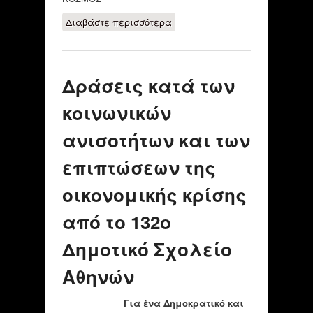
Διαβάστε περισσότερα
για Ενισχυτική
διδασκαλία στη
γλώσσα και τα
μαθηματικά για
Δράσεις κατά των
μαθητές Α΄, Β΄ και
Γ΄ Δημοτικού
κοινωνικών
ανισοτήτων και των
επιπτώσεων της
οικονομικής κρίσης
από το 132ο
Δημοτικό Σχολείο
Αθηνών
Για ένα Δημοκρατικό και