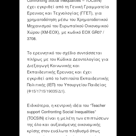
Confronting Social INequalities – TOCSIN)
έχει εγκριθεί από τη Γενική Γραμματεία
Έρευνας και Τεχνολογίας (ΓΓΕΤ), για
χρηματοδότηση μέσω του Χρηματοδοτικού
Μηχανισμού του Ευρωπαϊκού Οικονομικού
Χώρου (ΧΜ-ΕΟΧ), με κωδικό ΕΟΧ GR07 /
3708.
Το ερευνητικό του σχέδιο συντάσσεται
πλήρως με τον Κώδικα Δεοντολογίας για
Διεξαγωγή Κοινωνικής και
Εκπαιδευτικής Έρευνας και έχει
εγκριθεί από το Ινστιτούτο Εκπαιδευτικής
Πολιτικής (ΙΕΠ) του Υπουργείου Παιδείας
(
Φ15/1715/19035/Δ1
).
Ειδικότερα, η κεντρική ιδέα του “Teacher
support Confronting Social Inequalities”
(TOCSIN) είναι η μελέτη των επιπτώσεων
της όλο και αυξανόμενης οικονομικής
κρίσης στον ευάλωτο πληθυσμό όπως