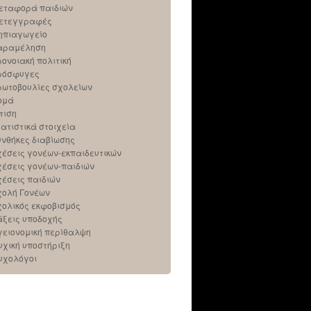
εταφορά παιδιών
ετεγγραφές
ηπιαγωγείο
αραμέληση
ρονοιακή πολιτική
ρόσφυγες
ρωτοβουλίες σχολείων
ομά
τιση
τατιστικά στοιχεία
υνθήκες διαβίωσης
χέσεις γονέων-εκπαιδευτικών
χέσεις γονέων-παιδιών
χέσεις παιδιών
χολή Γονέων
χολικός εκφοβισμός
άξεις υποδοχής
γειονομική περίθαλψη
υχική υποστήριξη
υχολόγοι