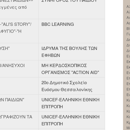
ιαγμένες από
Α
Α
Α
Α
"ALI'S STORY"/
BBC LEARNING
Β
ΦΥΓΙΟ"-"Η
Γ
Δ
Δ
ΥΣΗ"
ΙΔΡΥΜΑ ΤΗΣ ΒΟΥΛΗΣ ΤΩΝ
Δ
ΕΦΗΒΩΝ
Ε
Ε
Ι/ΑΝΗΣΥΧΟΙ
ΜΗ ΚΕΡΔΟΣΚΟΠΙΚΟΣ
Ε
ΟΡΓΑΝΙΣΜΟΣ "ACTION AID"
Ε
Ε
20ο Δημοτικό Σχολείο
Ε
Ευόσμου Θεσσαλονίκης
Ε
Ε
Ν ΠΑΙΔΙΩΝ"
UNICEF-ΕΛΛΗΝΙΚΗ ΕΘΝΙΚΗ
Κ
Κ
ΕΠΙΤΡΟΠΗ
Κ
ΖΩΓΡΑΦΙΖΟΥΝ ΤΑ
UNICEF-EΛΛΗΝΙΚΗ ΕΘΝΙΚΗ
Κ
Κ
ΕΠΙΤΡΟΠΗ
Μ