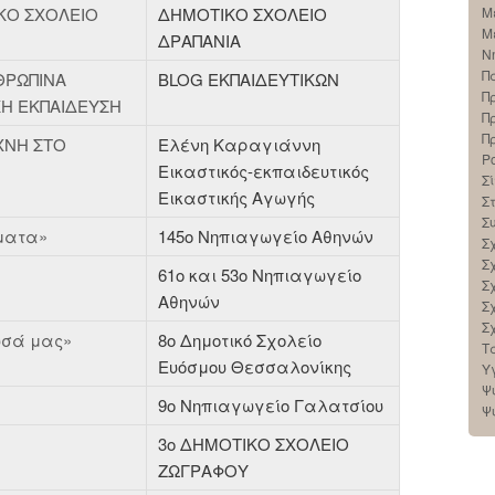
ΙΚΟ ΣΧΟΛΕΙΟ
ΔΗΜΟΤΙΚΟ ΣΧΟΛΕΙΟ
Μ
Μ
ΔΡΑΠΑΝΙΑ
Ν
Π
ΘΡΩΠΙΝΑ
BLOG ΕΚΠΑΙΔΕΥΤΙΚΩΝ
Π
ΚΗ ΕΚΠΑΙΔΕΥΣΗ
Π
Π
ΧΝΗ ΣΤΟ
Ελένη Καραγιάννη
Ρ
Εικαστικός-εκπαιδευτικός
Σί
Εικαστικής Αγωγής
Σ
Σ
ώματα»
145ο Νηπιαγωγείο Αθηνών
Σ
Σ
61o και 53ο Νηπιαγωγείο
Σ
Αθηνών
Σ
Σ
υσά μας»
8ο Δημοτικό Σχολείο
Τ
Ευόσμου Θεσσαλονίκης
Υ
Ψ
9ο Νηπιαγωγείο Γαλατσίου
Ψ
3o ΔΗΜΟΤΙΚΟ ΣΧΟΛΕΙΟ
ΖΩΓΡΑΦΟΥ