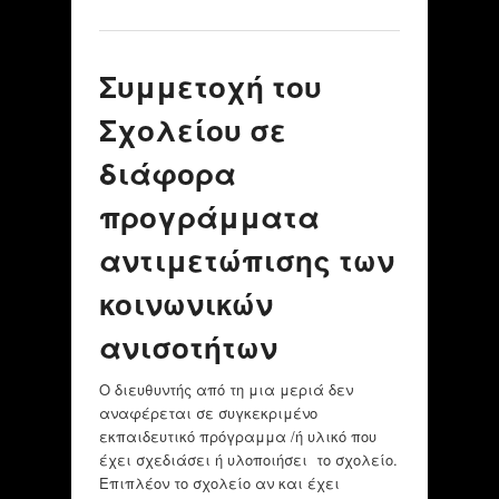
Προγράμματα
ψυχικής
ενδυνάμωσης των
Συμμετοχή του
μαθητών,
εμπλουτισμού των
Σχολείου σε
μαθησιακών τους
εμπειριών και
διάφορα
αντιμετώπισης των
κοινωνικών
προγράμματα
ανισοτήτων
αντιμετώπισης των
κοινωνικών
ανισοτήτων
Ο διευθυντής από τη μια μεριά δεν
αναφέρεται σε συγκεκριμένο
εκπαιδευτικό πρόγραμμα /ή υλικό που
έχει σχεδιάσει ή υλοποιήσει το σχολείο.
Επιπλέον το σχολείο αν και έχει