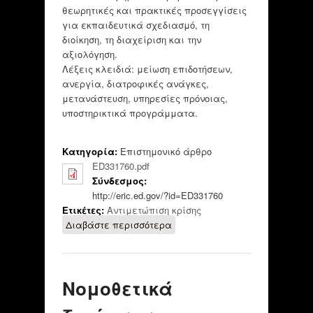
θεωρητικές και πρακτικές προσεγγίσεις
για εκπαιδευτικά σχεδιασμό, τη
διοίκηση, τη διαχείριση και την
αξιολόγηση.
Λέξεις κλειδιά: μείωση επιδοτήσεων,
ανεργία, διατροφικές ανάγκες,
μετανάστευση, υπηρεσίες πρόνοιας,
υποστηρικτικά προγράμματα.
Κατηγορία:
Επιστημονικό άρθρο
ED331760.pdf
Σύνδεσμος:
http://eric.ed.gov/?id=ED331760
Ετικέτες:
Αντιμετώπιση κρίσης
Διαβάστε περισσότερα
για Towards a New
Concept of
Educational Planning,
and How To Improve
Νομοθετικά
It In Practice.
Benavides Ilizaliturr,
Luis G.; Arredondo