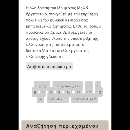
Η όλη δράση του Ιδρύματος Μελά
έρχεται να στοιχηθεί με την ευρύτερη
πολιτική του εθνικού κέντρου στα
εκπαιδευτικά ζητήματα. Έτσι, το Ίδρυμα
προσανατολίζεται σε ενέργειες οι
οποίες έχουν σκοπό την υποστήριξη της
ελληνικότητας, ιδιαίτερα με τη
διδασκαλία και καλλιέργεια της
ελληνικής γλώσσας.
Διαβάστε περισσότερα
για ΊΔΡΥΜΑ
ΒΑΣΙΛΕΙΟΥ Γ.
ΜΕΛΑ ΓΙΑ ΤΗΝ
ΠΡΟΣΧΟΛΙΚΗ
« αρχή
‹ προηγούμενη
…
5
Pages
ΑΓΩΓΗ
6
7
8
9
10
11
12
13
…
επόμενη ›
τελευταία »
Αναζήτηση περιεχομένου