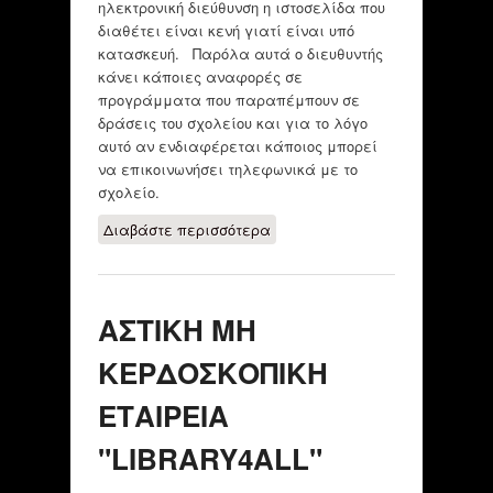
ηλεκτρονική διεύθυνση η ιστοσελίδα που
διαθέτει είναι κενή γιατί είναι υπό
κατασκευή. Παρόλα αυτά ο διευθυντής
κάνει κάποιες αναφορές σε
προγράμματα που παραπέμπουν σε
δράσεις του σχολείου και για το λόγο
αυτό αν ενδιαφέρεται κάποιος μπορεί
να επικοινωνήσει τηλεφωνικά με το
σχολείο.
Διαβάστε περισσότερα
για Συμμετοχή του
Σχολείου σε
διάφορα
προγράμματα
ΑΣΤΙΚΗ ΜΗ
αντιμετώπισης των
κοινωνικών
ΚΕΡΔΟΣΚΟΠΙΚΗ
ανισοτήτων
ΕΤΑΙΡΕΙΑ
"LIBRARY4ALL"