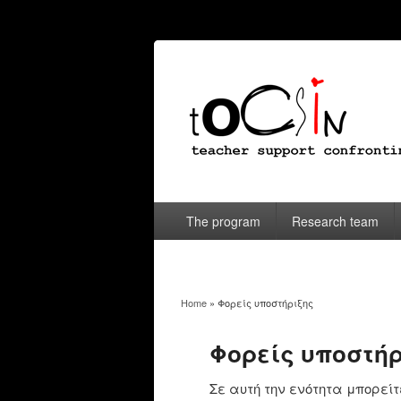
The program
Research team
Home
» Φορείς υποστήριξης
You are here
Φορείς υποστή
Σε αυτή την ενότητα μπορείτ