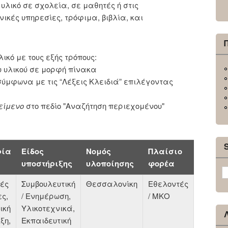
υλικό σε σχολεία, σε μαθητές ή στις
νικές υπηρεσίες, τρόφιμα, βιβλία, και
λικό με τους εξής τρόπους:
υ υλικού σε μορφή πίνακα
ύμφωνα με τις “Λέξεις Κλειδιά” επιλέγοντας
είμενο
στο πεδίο "Αναζήτηση περιεχομένου"
ρία
Είδος
Νομός
Πλαίσιο
υποστήριξης
υλοποίησης
φορέα
κές
Συμβουλευτική
Θεσσαλονίκη
Εθελοντές
ς,
/ Ενημέρωση,
/ ΜΚΟ
ική
Υλικοτεχνικά,
ξη,
Εκπαιδευτική