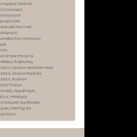
εταφορά παιδιών
ετεγγραφές
ηπιαγωγείο
αραμέληση
ρονοιακή πολιτική
ρόσφυγες
ρωτοβουλίες σχολείων
ομά
τιση
τατιστικά στοιχεία
υνθήκες διαβίωσης
χέσεις γονέων-εκπαιδευτικών
χέσεις γονέων-παιδιών
χέσεις παιδιών
χολή Γονέων
χολικός εκφοβισμός
άξεις υποδοχής
γειονομική περίθαλψη
υχική υποστήριξη
υχολόγοι