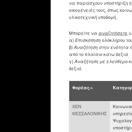
να παράσχουν υποστήριξη ή 
οικογένειές τους, όπως κοινω
υλικοτεχνική υποδομή.
Μπορείτε να
αναζητήσετε
υ
α)
Επισκόπηση
ολόκληρου το
β)
Αναζήτηση στην ενότητα
σ
από το πλαίσιο κάτω δεξιά
γ)
Aναζήτηση με ελεύθερο κ
δεξιά.
Φορέας
Κατηγο
ΧΕΝ
Κοινωνι
ΘΕΣΣΑΛΟΝΙΚΗΣ
υπηρεσίε
Ψυχολογ
υποστήρι