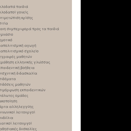
λλοδαπά παιδιά
λλοδαποί γονείς
ντιμετώπιση κρίσης
σιτία
ίαιη συμπεριφορά προς τα παιδιά
υμνάσιο
ημοτικό
ιαπολιτισμική αγωγή
ιαπολιτισμικό σχολείο
γγραφές μαθητών
κμάθηση ελληνικής γλώσσας
κπαιδευτική βοήθεια
νισχυτική διδασκαλία
πιδόματα
πιδόσεις μαθητών
πιμόρφωση εκπαιδευτικών
υάλωτες ομάδες
ακοποίηση
άρτα αλληλεγγύης
οινωνικοί λειτουργοί
ονδύλια
ρατικοί λειτουργοί
αθησιακές δυσκολίες