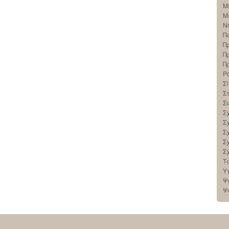
Μ
Μ
Ν
Π
Π
Π
Π
Ρ
Σί
Σ
Σ
Σ
Σ
Σ
Σ
Σ
Τ
Υ
Ψ
Ψ