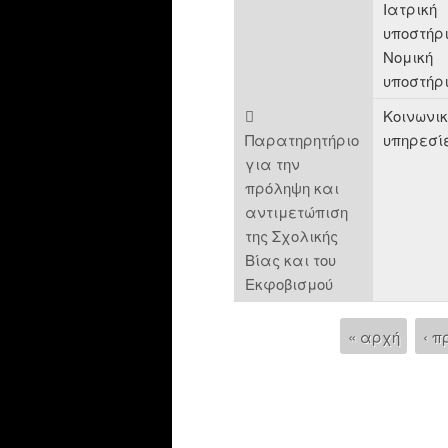
Ιατρική
υποστήρι
Νομική
υποστήρ

Κοινωνι
Παρατηρητήριο
υπηρεσί
για την
πρόληψη και
αντιμετώπιση
της Σχολικής
Βίας και του
Εκφοβισμού
« αρχή
‹ π
Pages