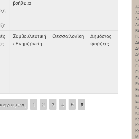
βοήθεια
Α
ξη,
Α
Α
ιξη
Α
Β
κές
Συμβουλευτική
Θεσσαλονίκη
Δημόσιος
Γ
Δ
ες
/ Ενημέρωση
φορέας
Δ
Δ
Ε
Ε
Ε
Ε
Ε
Ε
Ε
Ε
ροηγούμενη
1
2
3
4
5
6
Κ
Κ
Κ
Κ
Κ
Μ