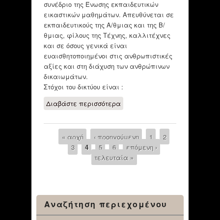
συνέδριο της Ένωσης εκπαιδευτικών
εικαστικών μαθημάτων. Απευθύνεται σε
εκπαιδευτικούς της Α/θμιας και της Β/
θμιας, φίλους της Τέχνης, καλλιτέχνες
και σε όσους γενικά είναι
ευαισθητοποιημένοι στις ανθρωπιστικές
αξίες και στη διάχυση των ανθρώπινων
δικαιωμάτων.
Στόχοι του δικτύου είναι :
Διαβάστε περισσότερα
για ΕΚΠΑΙΔΕΥΤΙΚΟ
BLOG "ΟΙ
ΑΝΘΡΩΠΟΙ ΜΕ ΤΑ
ΜΠΑΛΟΝΙΑ"
« αρχή
‹ προηγούμενη
1
2
Pages
3
4
5
6
επόμενη ›
τελευταία »
Αναζήτηση περιεχομένου