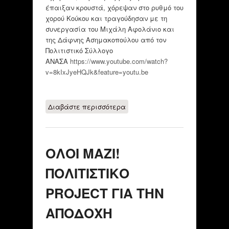
έπαιξαν κρουστά, χόρεψαν στο ρυθμό του
χορού Κούκου και τραγούδησαν με τη
συνεργασία του Μιχάλη Αφολάνιο και
της Δάφνης Ασημακοπούλου από τον
Πολιτιστικό Σύλλογο
ΑΝΑΣΑ
https://www.youtube.com/watch?
v=8kIxJyeHQJk&feature=youtu.be
Διαβάστε περισσότερα
για Κινούμαι στο
Ρυθμό Χορεύω στης
Ζωής τον Παλμό
ΟΛΟΙ ΜΑΖΙ!
ΠΟΛΙΤΙΣΤΙΚΟ
PROJECT ΓΙΑ ΤΗΝ
ΑΠΟΔΟΧΗ