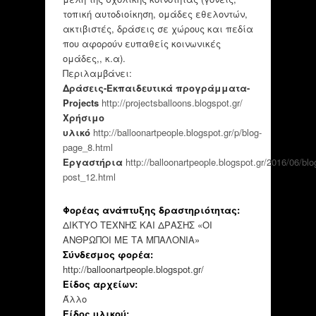
τοπική αυτοδιοίκηση, ομάδες εθελοντών,
ακτιβιστές, δράσεις σε χώρους και πεδία
που αφορούν ευπαθείς κοινωνικές
ομάδες,, κ.α).
Περιλαμβάνει:
Δράσεις-Εκπαιδευτικά προγράμματα-
Projects
http://projectsballoons.blogspot.gr/
Χρήσιμο
υλικό
http://balloonartpeople.blogspot.gr/p/blog-
page_8.html
Eργαστήρια
http://balloonartpeople.blogspot.gr/2016/06/blo
post_12.html
Φορέας ανάπτυξης δραστηριότητας:
ΔΙΚΤΥΟ ΤΕΧΝΗΣ ΚΑΙ ΔΡΑΣΗΣ «ΟΙ
ΑΝΘΡΩΠΟΙ ΜΕ ΤΑ ΜΠΑΛΟΝΙΑ»
Σύνδεσμος φορέα:
http://balloonartpeople.blogspot.gr/
Είδος αρχείων:
Άλλο
Είδος υλικού: