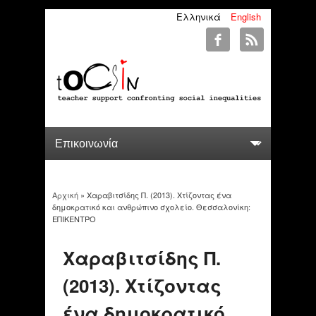
Ελληνικά
English
Αρχική
» Χαραβιτσίδης Π. (2013). Χτίζοντας ένα
You are here
δημοκρατικό και ανθρώπινο σχολείο. Θεσσαλονίκη:
ΕΠΙΚΕΝΤΡΟ
Χαραβιτσίδης Π.
(2013). Χτίζοντας
ένα δημοκρατικό