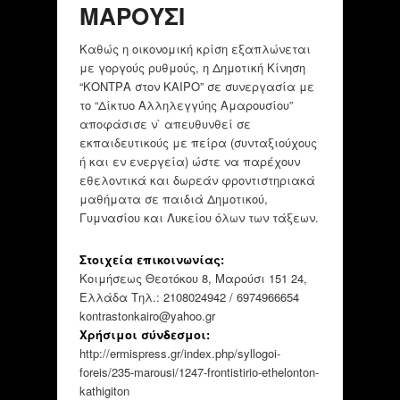
ΜΑΡΟΥΣΙ
Καθώς η οικονομική κρίση εξαπλώνεται
με γοργούς ρυθμούς, η Δημοτική Κίνηση
“ΚΟΝΤΡΑ στον ΚΑΙΡΟ” σε συνεργασία με
το “Δίκτυο Αλληλεγγύης Αμαρουσίου”
αποφάσισε ν` απευθυνθεί σε
εκπαιδευτικούς με πείρα (συνταξιούχους
ή και εν ενεργεία) ώστε να παρέχουν
εθελοντικά και δωρεάν φροντιστηριακά
μαθήματα σε παιδιά Δημοτικού,
Γυμνασίου και Λυκείου όλων των τάξεων.
Στοιχεία επικοινωνίας:
Κοιμήσεως Θεοτόκου 8, Μαρούσι 151 24,
Ελλάδα Τηλ.: 2108024942 / 6974966654
kontrastonkairo@yahoo.gr
Χρήσιμοι σύνδεσμοι:
http://ermispress.gr/index.php/syllogoi-
foreis/235-marousi/1247-frontistirio-ethelonton-
kathigiton