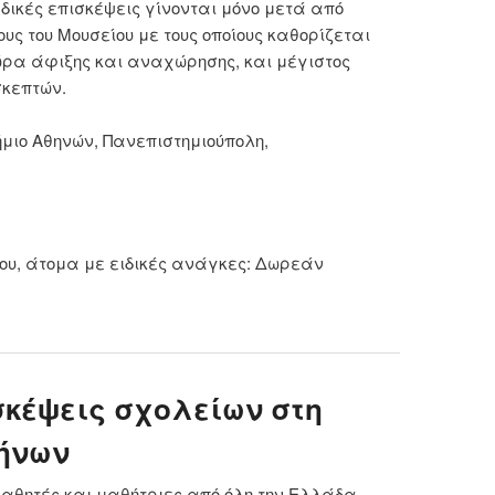
ομαδικές επισκέψεις γίνονται μόνο μετά από
υς του Μουσείου με τους οποίους καθορίζεται
ώρα άφιξης και αναχώρησης, και μέγιστος
σκεπτών.
μιο Αθηνών, Πανεπιστημιούπολη,
ίου, άτομα με ειδικές ανάγκες: Δωρεάν
 ΖΩΟΛΟΓΙΚΟ ΜΟΥΣΕΙΟ ΠΑΝΕΠΙΣΤΗΜΙΟΥ ΑΘΗΝΩΝ
σκέψεις σχολείων στη
ήνων
μαθητές και μαθήτριες από όλη την Ελλάδα,