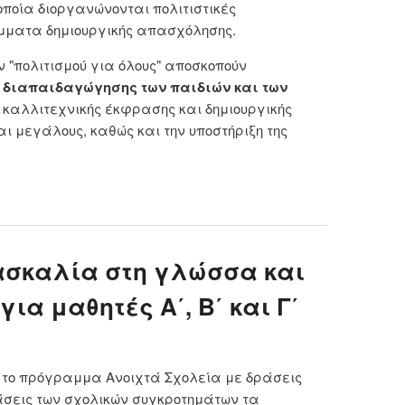
ποία διοργανώνονται πολιτιστικές
μματα δημιουργικής απασχόλησης.
"πολιτισμού για όλους" αποσκοπούν
ς διαπαιδαγώγησης των παιδιών και των
ν καλλιτεχνικής έκφρασης και δημιουργικής
ι μεγάλους, καθώς και την υποστήριξη της
 Πολιτιστικά Κέντρα Δήμου Αθηναίων/
στηριότητες για παιδιά
δασκαλία στη γλώσσα και
ια μαθητές Α΄, Β΄ και Γ΄
ι το πρόγραμμα Ανοιχτά Σχολεία με δράσεις
άσεις των σχολικών συγκροτημάτων τα