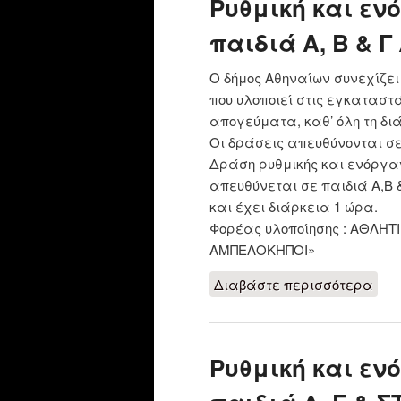
Ρυθμική και εν
παιδιά Α, Β & Γ
Ο δήμος Αθηναίων συνεχίζε
που υλοποιεί στις εγκαταστ
απογεύματα, καθ’ όλη τη δι
Οι δράσεις απευθύνονται σε 
Δράση ρυθμικής και ενόργα
απευθύνεται σε παιδιά Α,Β &
και έχει διάρκεια 1 ώρα.
Φορέας υλοποίησης : ΑΘΛΗΤ
ΑΜΠΕΛΟΚΗΠΟΙ»
Διαβάστε περισσότερα
για
Γ Δ
Ρυθμική και εν