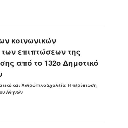
 Πρακτικές αντιμετώπισης των δυσκολιών των γονέων
ων κοινωνικών
 των επιπτώσεων της
ίσης από το 132ο Δημοτικό
ν
και Ανθρώπινο Σχολείο: Η περίπτωση
ίου Αθηνών
 Δράσεις κατά των κοινωνικών ανισοτήτων και των
τώσεων της οικονομικής κρίσης από το 132ο Δημοτικό
λείο Αθηνών