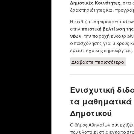
Δημοτικές Κοινότητες,
στα ο
δραστηριότητες και προγρά
Η καθιέρωση προγραμμάτων 
στην
ποιοτική
βελτίωση τη
νέων
, την παροχή ευκαιριώ
απασχόλησης για μικρούς κα
ερασιτεχνικής δημιουργίας.
Διαβάστε περισσότερα
για
Δρα
Ενισχυτική δι
τα μαθηματικά γ
Δημοτικού
Ο δήμος Αθηναίων συνεχίζε
που υλοποιεί στις εγκαταστ