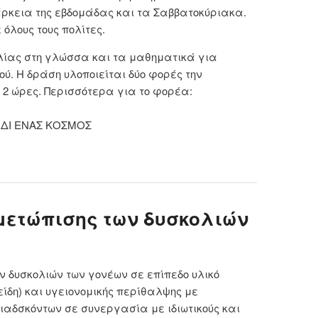
άρκεια της εβδομάδας και τα Σαββατοκύριακα.
όλους τους πολίτες.
λίας στη γλώσσα και τα μαθηματικά για
κού. Η δράση υλοποιείται δύο φορές την
 2 ώρες. Περισσότερα για το φορέα:
ΑΙΔΙ ΕΝΑΣ ΚΟΣΜΟΣ
 Ενισχυτική διδασκαλία στη γλώσσα και τα
ηματικά για μαθητές Α΄, Β΄ και Γ΄ Δημοτικού
μετώπισης των δυσκολιών
ν δυσκολιών των γονέων σε επίπεδο υλικό
 είδη) και υγειονομικής περίθαλψης με
ιαδσκόντων σε συνεργασία με ιδιωτικούς και