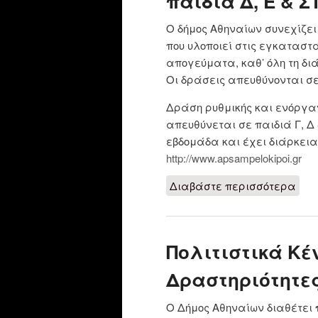
παιδιά Δ, Ε & Σ
Ο δήμος Αθηναίων συνεχίζε
που υλοποιεί στις εγκαταστ
απογεύματα, καθ’ όλη τη δι
Οι δράσεις απευθύνονται σε 
Δράση ρυθμικής και ενόργα
απευθύνεται σε παιδιά Γ, Δ 
εβδομάδα και έχει διάρκεια
http://www.apsampelokipoi.gr
Διαβάστε περισσότερα
για
ΣΤ 
Πολιτιστικά Κέ
Δραστηριότητες
Ο Δήμος Αθηναίων διαθέτει