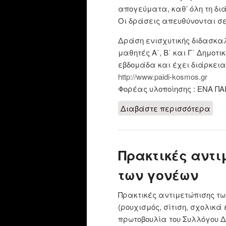
απογεύματα, καθ’ όλη τη δι
Οι δράσεις απευθύνονται σε 
Δράση ενισχυτικής διδασκα
μαθητές Α΄, Β΄ και Γ΄ Δημοτι
εβδομάδα και έχει διάρκεια
http://www.paidi-kosmos.gr
Φορέας υλοποίησης : EΝΑ Π
Διαβάστε περισσότερα
για
μαθ
Πρακτικές αντι
των γονέων
Πρακτικές αντιμετώπισης τω
(ρουχισμός, σίτιση, σχολικά
πρωτοβουλία του Συλλόγου Δ