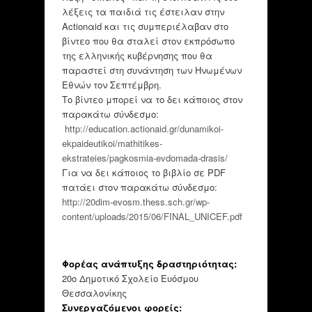
λέξεις τα παιδιά τις έστειλαν στην
Αctiοnαid και τις συμπεριέλαβαν στο
βίντεο που θα σταλεί στον εκπρόσωπο
της ελληνικής κυβέρνησης που θα
παραστεί στη συνάντηση των Ηνωμένων
Εθνών τον Σεπτέμβρη.
Το βίντεο μπορεί να το δει κάποιος στον
παρακάτω σύνδεσμο:
http://education.actionaid.gr/dunamikoi-
ekpaideutikoi/mathitikes-
ekstrateies/pagkosmia-evdomada-drasis/
Για να δει κάποιος το βιβλίο σε PDF
πατάει στον παρακάτω σύνδεσμο:
http://20dim-evosm.thess.sch.gr/wp-
content/uploads/2015/06/FINAL_UNICEF.pdf
Φορέας ανάπτυξης δραστηριότητας:
20ο Δημοτικό Σχολείο Ευόσμου
Θεσσαλονίκης
Συνεργαζόμενοι φορείς: