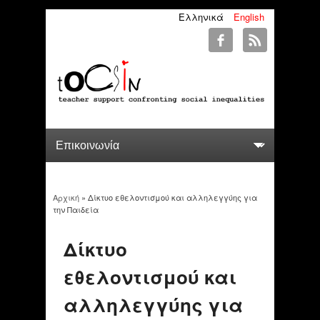
Ελληνικά
English
Αρχική
» Δίκτυο εθελοντισμού και αλληλεγγύης για
You are here
την Παιδεία
Δίκτυο
εθελοντισμού και
αλληλεγγύης για