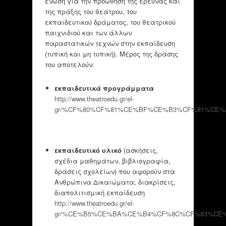
ένωση για την προώθηση της έρευνας και
της πράξης του θεάτρου, του
εκπαιδευτικού δράματος, του θεατρικού
παιχνιδιού και των άλλων
παραστατικών τεχνών στην εκπαίδευση
(τυπική και μη τυπική). Μέρος της δράσης
του αποτελούν:
εκπαιδευτικά προγράμματα
http://www.theatroedu.gr/el-
gr/%CF%80%CF%81%CE%BF%CE%B3%CF%81%CE
εκπαιδευτικό υλικό
(ασκήσεις,
σχέδια μαθημάτων, βιβλιογραφία,
δράσεις σχολείων) που αφορούν στα
Ανθρώπινα Δικαιώματα, διακρίσεις,
διαπολιτισμική εκπαίδευση
http://www.theatroedu.gr/el-
gr/%CE%B5%CE%BA%CE%B4%CF%8C%CF%83%CE