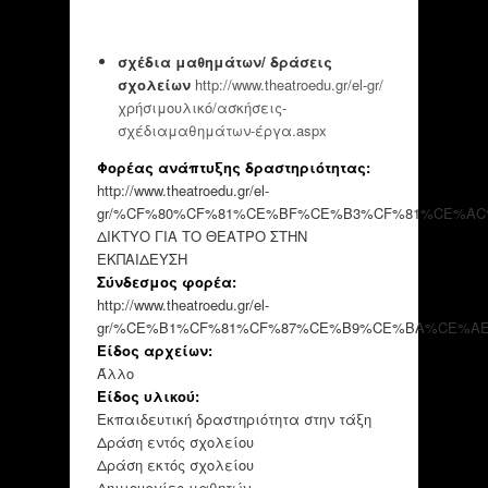
σχέδια μαθημάτων/ δράσεις
σχολείων
http://www.theatroedu.gr/el-gr/
χρήσιμουλικό/ασκήσεις-
σχέδιαμαθημάτων-έργα.aspx
Φορέας ανάπτυξης δραστηριότητας:
http://www.theatroedu.gr/el-
gr/%CF%80%CF%81%CE%BF%CE%B3%CF%81%CE%AC
ΔΙΚΤΥΟ ΓΙΑ ΤΟ ΘΕΑΤΡΟ ΣΤΗΝ
ΕΚΠΑΙΔΕΥΣΗ
Σύνδεσμος φορέα:
http://www.theatroedu.gr/el-
gr/%CE%B1%CF%81%CF%87%CE%B9%CE%BA%CE%AE.
Είδος αρχείων:
Άλλο
Είδος υλικού:
Εκπαιδευτική δραστηριότητα στην τάξη
Δράση εντός σχολείου
Δράση εκτός σχολείου
Δημιουργίες μαθητών