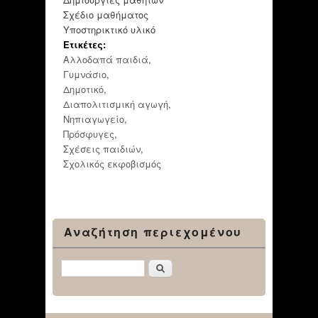
Σχέδιο μαθήματος
Υποστηρικτικό υλικό
Ετικέτες:
Αλλοδαπά παιδιά
,
Γυμνάσιο
,
Δημοτικό
,
Διαπολιτισμική αγωγή
,
Νηπιαγωγείο
,
Πρόσφυγες
,
Σχέσεις παιδιών
,
Σχολικός εκφοβισμός
Αναζήτηση περιεχομένου
Αναζήτηση