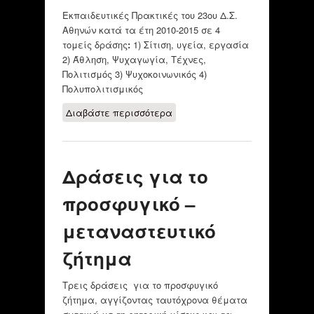
Εκπαιδευτικές Πρακτικές του 23ου Δ.Σ.
Αθηνών κατά τα έτη 2010-2015 σε
4
τομείς δράσης
:
1) Σίτιση, υγεία, εργασία
2) Άθληση, Ψυχαγωγία, Τέχνες,
Πολιτισμός 3) Ψυχοκοινωνικός 4)
Πολυπολιτισμικός
Διαβάστε περισσότερα
για ΠΡΑΚΤΙΚΈΣ
ΤΟΥ 23ου
ΔΗΜΟΤΙΚΌΥ
ΣΧΟΛΕΊΟΥ ΑΘΗΝΏΝ
Δράσεις για το
2010-2015
προσφυγικό –
μεταναστευτικό
ζήτημα
Τρεις δράσεις για το προσφυγικό
ζήτημα, αγγίζοντας ταυτόχρονα θέματα