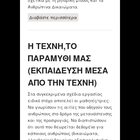
σχετικά με τη ρητορική μίσους και τα
Aνθρώπινα Δικαιώματα.
Διαβάστε περισσότερα
για Δράσεις για το
προσφυγικό –
μεταναστευτικό
ζήτημα
Η ΤΕΧΝΗ,ΤΟ
ΠΑΡΑΜΥΘΙ ΜΑΣ
(ΕΚΠΑΙΔΕΥΣΗ ΜΕΣΑ
ΑΠΟ ΤΗΝ ΤΕΧΝΗ)
Στα συγκεκριμένα σχέδια εργασίας
ειδικό στόχο αποτελεί οι μαθητές/τριες:
Να γνωρίσουν τις αιτίες που οδηγούν τους
ανθρώπους στο δρόμο της μετανάστευσης
και της προσφυγιάς. Να διαπιστώσουν
ότι αυτό που θεωρείται δεδομένο για
κάποιους ανθρώπους (δικαιώματα,
ελευθερίες) δεν είναι εξασφαλισμένο