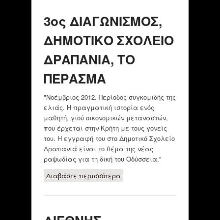
επιπτώσεων της
3ος ΔΙΑΓΩΝΙΣΜΟΣ,
οικονομικής κρίσης
από το 132ο
ΔΗΜΟΤΙΚΟ ΣΧΟΛΕΙΟ
Δημοτικό Σχολείο
Αθηνών
ΔΡΑΠΑΝΙΑ, ΤΟ
ΠΕΡΑΣΜΑ
"Νοέμβριος 2012. Περίοδος συγκομιδής της
ελιάς. Η πραγματική ιστορία ενός
μαθητή, γιού οικονομικών μεταναστών,
που έρχεται στην Κρήτη με τους γονείς
του. Η εγγραφή του στο Δημοτικό Σχολείο
Δραπανιά είναι το θέμα της νέας
ραψωδίας για τη δική του Οδύσσεια."
Διαβάστε περισσότερα
για 3ος
ΔΙΑΓΩΝΙΣΜΟΣ,
ΔΗΜΟΤΙΚΟ
ΣΧΟΛΕΙΟ
ΔΡΑΠΑΝΙΑ, ΤΟ