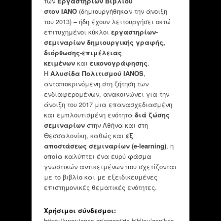
των
Εργαστηρίων Βιβλίου
στον IANO
(δημιουργήθηκαν την άνοιξη
του 2013) – ήδη έχουν λειτουργήσει οκτώ
επιτυχημένοι κύκλοι
εργαστηρίων-
σεμιναρίων δημιουργικής γραφής,
διόρθωσης-επιμέλειας
κειμένων
και
εικονογράφησης
.
Η
Αλυσίδα Πολιτισμού IANOS
,
ανταποκρινόμενη στη ζήτηση των
ενδιαφερομένων, ανακοινώνει για την
άνοιξη του 2017 μια επανασχεδιασμένη
και εμπλουτισμένη ενότητα
διά ζώσης
σεμιναρίων
στην Αθήνα και στη
Θεσσαλονίκη, καθώς και
εξ
αποστάσεως σεμιναρίων (e-learning)
, η
οποία καλύπτει ένα ευρύ φάσμα
γνωστικών αντικειμένων που σχετίζονται
με το βιβλίο και με εξειδικευμένες
επιστημονικές θεματικές ενότητες.
Χρήσιμοι σύνδεσμοι:
https://www.ianos.gr/ergastiria-bibliou/genikes-