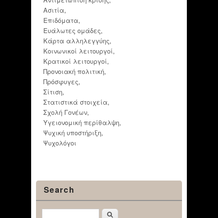
Ασιτία
,
Επιδόματα
,
Ευάλωτες ομάδες
,
Κάρτα αλληλεγγύης
,
Κοινωνικοί λειτουργοί
,
Κρατικοί λειτουργοί
,
Προνοιακή πολιτική
,
Πρόσφυγες
,
Σίτιση
,
Στατιστικά στοιχεία
,
Σχολή Γονέων
,
Υγειονομική περίθαλψη
,
Ψυχική υποστήριξη
,
Ψυχολόγοι
Search
Αναζήτηση