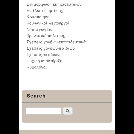
Επιμόρφωση εκπαιδευτικών
,
Ευάλωτες ομάδες
,
Κακοποίηση
,
Κοινωνικοί λειτουργοί
,
Νηπιαγωγείο
,
Προνοιακή πολιτική
,
Σχέσεις γονέων-εκπαιδευτικών
,
Σχέσεις γονέων-παιδιών
,
Σχέσεις παιδιών
,
Ψυχική υποστήριξη
,
Ψυχολόγοι
Search
Αναζήτηση