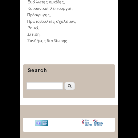
Ευάλωτες ομάδες
,
Κοινωνικοί λειτουργοί
,
Πρόσφυγες
,
Πρωτοβουλίες σχολείων
,
Ρομά
,
Σίτιση
,
Συνθήκες διαβίωσης
Search
Αναζήτηση