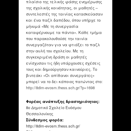
πλαίσιο της τελικής φάσης ενημέρωσης
της σχολικής κοινότητας, οι μαθητές –
συντελεστές της ταινίας κατασκεύασαν
και ένα παζλ δαπέδου, όπου υπήρχε το
μήνυμά «Με τη συνεργασία
καταφέρνουμε τα πάντα». Κάθε τμήμα
που παρακολουθούσε την ταινία
συνεργαζόταν για να φτιάξει το παζλ
στην αυλή του σχολείου. Με τη
συγκεκριμένη δράση οι μαθητές
ενίσχυσαν τις ήδη υπάρχουσες σχέσεις
τους και δηµιούργησαν καινούριες. Το
βιντεάκι «Οι απίθανοι συνεργάτες»
μπορεί να το δει κάποιος πατώντας στο:
http://8dim-evosm.thess.sch.gr/?p=1698
Φορέας ανάπτυξης δραστηριότητας:
8ο Δημοτικό Σχολείο Ευόσμου
Θεσσαλονίκης
Σύνδεσμος φορέα:
http://8dim-evosm.thess.sch.gr/