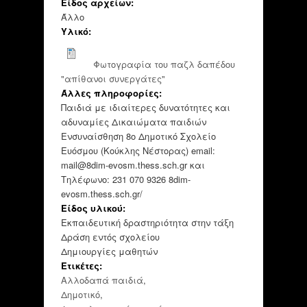
Είδος αρχείων:
Άλλο
Υλικό:
Φωτογραφία του παζλ δαπέδου
"απίθανοι συνεργάτες"
Άλλες πληροφορίες:
Παιδιά με ιδιαίτερες δυνατότητες και
αδυναμίες Δικαιώματα παιδιών
Ενσυναίσθηση 8ο Δημοτικό Σχολείο
Ευόσμου (Κούκλης Νέστορας) email:
mail@8dim-evosm.thess.sch.gr και
Τηλέφωνο: 231 070 9326 8dim-
evosm.thess.sch.gr/
Είδος υλικού:
Εκπαιδευτική δραστηριότητα στην τάξη
Δράση εντός σχολείου
Δημιουργίες μαθητών
Ετικέτες:
Αλλοδαπά παιδιά
,
Δημοτικό
,