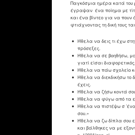
Παγκόσμια ημέρα κατά του 
έγραψαν ένα ποίημα με τί
και ένα βίντεο για να πουν ό
φτιάχνοντας τη δική τους τα
Ήθελα να δεις τι έχω στη
πρόσεξες.
Ήθελα να σε βοηθήσω, μα
γιατί είσαι διαφορετικός
Ήθελα να πάω σχολείο και
Ήθελα να διεκδικήσω το δ
έχεις.
Ήθελα να ζήσω κοντά σο
Ήθελα να φύγω από τα ερ
Ήθελα να πιστέψω σ ’ένα 
σου.»
Ήθελα να ζω δίπλα σου ε
και βάλθηκες να με εξο
p=1288&lang=el