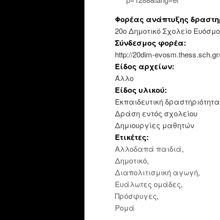
Φορέας ανάπτυξης δραστη
20ο Δημοτικό Σχολείο Ευόσμ
Σύνδεσμος φορέα:
http://20dim-evosm.thess.sch.gr
Είδος αρχείων:
Άλλο
Είδος υλικού:
Εκπαιδευτική δραστηριότητα
Δράση εντός σχολείου
Δημιουργίες μαθητών
Ετικέτες:
Αλλοδαπά παιδιά
,
Δημοτικό
,
Διαπολιτισμική αγωγή
,
Ευάλωτες ομάδες
,
Πρόσφυγες
,
Ρομά