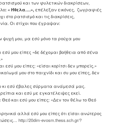
ρατσισμού και των φυλετικών διακρίσεων,
τλο
:
« Ήθελα….»,
επέλεξαν εικόνες, ζωγραφιές
χι στο ρατσισμό και τις διακρίσεις,
ινία. Οι στίχοι που έγραψαν:
ν ψυχή μου, μα εσύ μόνο τα ρούχα μου
 εσύ μου είπες «δε δέχομαι βοήθεια από σένα
.»
 εσύ μου είπες: «είσαι κορίτσι δεν μπορείς.»
ικαίωμά μου στο παιχνίδι και συ μου είπες, δεν
υ κι εσύ έβαλες σύρματα ανάμεσά μας.
είπια και εσύ με εγκατέλειψες εκεί.
Θεό και εσύ μου είπες: «Δεν τον θέλω το Θεό
ιρηνικά αλλά εσύ μου είπες ότι είσαι ανώτερος
ντώσεις…
http://20dim-evosm.thess.sch.gr/?