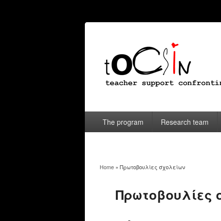
The program
Research team
Home
» Πρωτοβουλίες σχολείων
You are here
Πρωτοβουλίες 