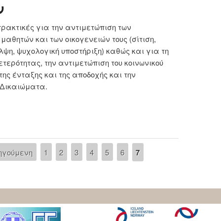
ν
πρακτικές για την αντιμετώπιση των
αθητών και των οικογενειών τους (σίτιση,
η, ψυχολογική υποστήριξη) καθώς και για τη
 ετερότητας, την αντιμετώπιση του κοινωνικού
ης ένταξης και της αποδοχής και την
 Δικαιώματα.
τά των κοινωνικών ανισοτήτων και των επιπτώσεων
ρίσης από το 132ο Δημοτικό Σχολείο Αθηνών
οηγούμενη
1
2
3
4
5
6
7