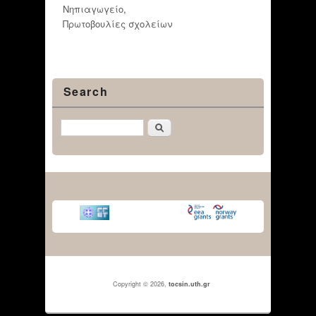
Νηπιαγωγείο
,
Πρωτοβουλίες σχολείων
Search
Αναζήτηση
Copyright © 2026,
tocsin.uth.gr