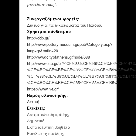
ματάκια τους".
Συνεργαζόμενοι φορείς:
Δίκτυο για τα δικαιώματα του Παιδιού
Χρήσιμοι σύνδεσμοι:
http://ddp.gr/
http://www.potterymuseum.gr/pub/Category.asp?
lang=gr&catid=20
http://www.cityofathens.gr/node/688
http://www.ose.gr/el/%CF%83%CE%B9%CE%B4%C
%CE%BC%CE%BF%CF%85%CF%83%CE%B5%CE%AF%C
%CF%83%CE%B9%CE%B4%CE%B7%CF%81%CE%BF%
%CE%BC%CE%BF%CF%85%CF%83%CE%B5%
https://www.n-t.gr/
Νομός υλοποίησης:
Αττική
Ετικέτες:
Αντιμετώπιση κρίσης
,
Δημοτικό
,
Εκπαιδευτική βοήθεια
,
Ευάλωτες ομάδες
,