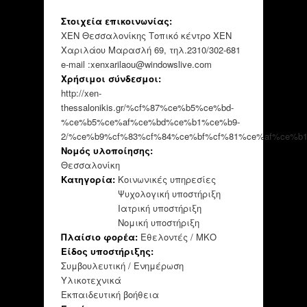
Στοιχεία επικοινωνίας:
ΧΕΝ Θεσσαλονίκης Τοπικό κέντρο ΧΕΝ
Χαριλάου Μαρασλή 69, τηλ.2310/302-681
e-mail :xenxarilaou@windowslive.com
Χρήσιμοι σύνδεσμοι:
http://xen-
thessalonikis.gr/%cf%87%ce%b5%ce%bd-
%ce%b5%ce%af%ce%bd%ce%b1%ce%b9-
2/%ce%b9%cf%83%cf%84%ce%bf%cf%81%ce%af%ce%b1
Νομός υλοποίησης:
Θεσσαλονίκη
Κατηγορία:
Κοινωνικές υπηρεσίες
Ψυχολογική υποστήριξη
Ιατρική υποστήριξη
Νομική υποστήριξη
Πλαίσιο φορέα:
Εθελοντές / ΜΚΟ
Είδος υποστήριξης:
Συμβουλευτική / Ενημέρωση
Υλικοτεχνικά
Εκπαιδευτική βοήθεια