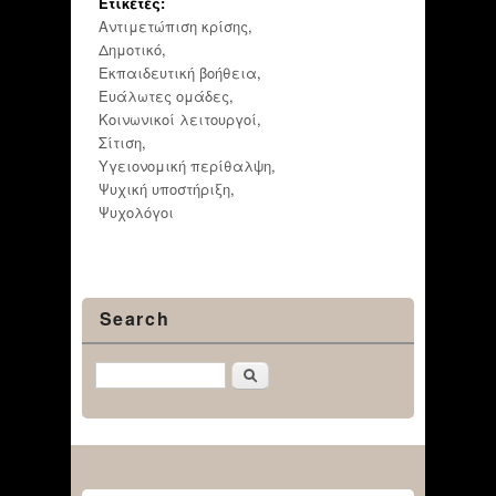
Ετικέτες:
Αντιμετώπιση κρίσης
,
Δημοτικό
,
Εκπαιδευτική βοήθεια
,
Ευάλωτες ομάδες
,
Κοινωνικοί λειτουργοί
,
Σίτιση
,
Υγειονομική περίθαλψη
,
Ψυχική υποστήριξη
,
Ψυχολόγοι
Search
Αναζήτηση