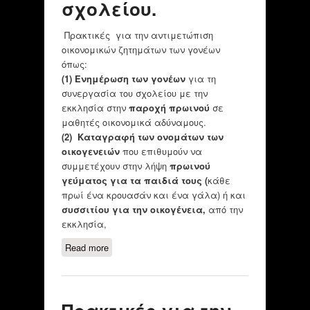
σχολείου.
Πρακτικές για την αντιμετώπιση
οικονομικών ζητημάτων των γονέων
όπως:
(1)
Ε
νημέρωση των γονέων
για τη
συνεργασία του σχολείου με την
εκκλησία στην
παροχή πρωινού
σε
μαθητές οικονομικά αδύναμους.
(2)
Καταγραφή των ονομάτων των
οικογενειών
που επιθυμούν να
συμμετέχουν στην λήψη
πρωινού
γεύματος για τα παιδιά τους (
κάθε
πρωί ένα κρουασάν και ένα γάλα) ή και
συσσιτίου για την οικογένεια,
από την
εκκλησία,
Read more
about Πρακτικές για την
αντιμετώπιση οικονομικών
ζητημάτων των γονέων του
σχολείου.