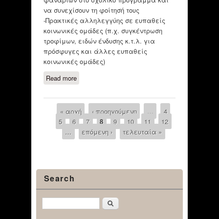
να συνεχίσουν τη φοίτησή τους
-Πρακτικές αλληλεγγύης σε ευπαθείς
κοινωνικές ομάδες (π.χ. συγκέντρωση
τροφίμων, ειδών ένδυσης κ.τ.λ. για
πρόσφυγες και άλλες ευπαθείς
κοινωνικές ομάδες)
Read more
about Πρακτικές για την
αντιστάθμιση εκπαιδευτικών
ευκαιριών των παιδιών και την
αντιμετώπιση των ανισοτήτων σε
« αρχή
‹ προηγούμενη
…
4
Pages
κοινωνικές μειονότητες.
5
6
7
8
9
10
11
12
…
επόμενη ›
τελευταία »
Search
Αναζήτηση