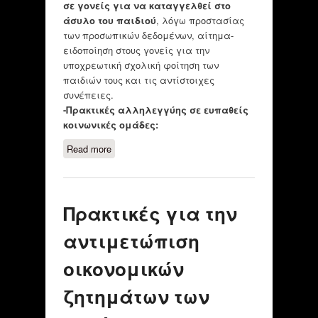
σε γονείς για να καταγγελθεί στο
άσυλο του παιδιού
, λόγω προστασίας
των προσωπικών δεδομένων, αίτημα-
ειδοποίηση στους γονείς για την
υποχρεωτική σχολική φοίτηση των
παιδιών τους και τις αντίστοιχες
συνέπειες.
-Πρακτικές αλληλεγγύης σε ευπαθείς
κοινωνικές ομάδες:
Read more
about Πρακτικές για την
αντιστάθμιση εκπαιδευτικών
ευκαιριών στα παιδιά.
Αντιμετώπιση των ανισοτήτων σε
Πρακτικές για την
κοινωνικές μειονότητες.
αντιμετώπιση
οικονομικών
ζητημάτων των