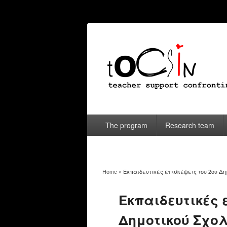
The program
Research team
Home
» Εκπαιδευτικές επισκέψεις του 2ου Δ
You are here
Εκπαιδευτικές 
Δημοτικού Σχο