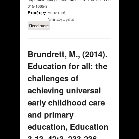
015-1065-8
Ετικέτες:
Δημοτικό
,
Νηπιαγωγείο
Read more
about Mouza, A.M., & Souchamvali,
D., (2015). Effect of Greece’s New
Reforms and Unplanned
Organizational Changes on the
Brundrett, M., (2014).
Stress Levels of Primary School
Teachers. SocialIndicatorsResearch.
Education for all: the
p.p 1-14, SpringerNetherlands.
challenges of
achieving universal
early childhood care
and primary
education, Education
3-13, 42:3, 233-236