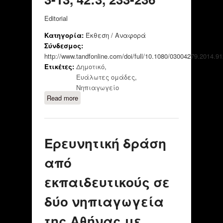
Editorial
Κατηγορία:
Έκθεση / Αναφορά
Σύνδεσμος:
http://www.tandfonline.com/doi/full/10.1080/03004279.2014.9
Ετικέτες:
Δημοτικό
,
Ευάλωτες ομάδες
,
Νηπιαγωγείο
Read more
about Brundrett, M., (2014).
Education for all: the challenges of
achieving universal early childhood
care and primary education,
Ερευνητική δράση
Education 3-13, 42:3, 233-236
από
εκπαιδευτικούς σε
δύο νηπιαγωγεία
της Αθήνας με