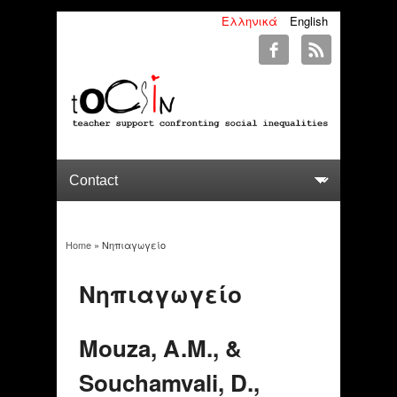
Ελληνικά
English
Home
» Νηπιαγωγείο
You are here
Νηπιαγωγείο
Mouza, A.M., &
Souchamvali, D.,